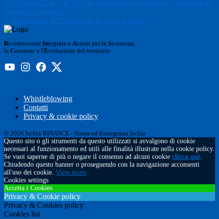
Via libera al Dip e all’Avviso pubblico per aggiornare l’elenco degli
operatori economici
Il viceministro dell’Ambiente in visita a Ischia
R
icostruzione
In
tegrata e
A
zioni per la
S
icurezza,
la
C
oesione e l'
E
voluzione del territorio
Whistleblowing
Contatti
Privacy & cookie policy
© 2026 Ischia RINASCE - Sisma ed Emergenza Ischia
Questo sito o gli strumenti da questo utilizzati si avvalgono di cookie
necessari al funzionamento ed utili alle finalità illustrate nella cookie policy.
Se vuoi saperne di più o negare il consenso ad alcuni cookie
clicca qui
.
Chiudendo questo banner o proseguendo con la navigazione acconsenti
all'uso dei cookie.
View more
Cookies settings
Accetta i Cookies
Privacy & Cookie policy
Privacy & Cookies policy
Cookies list