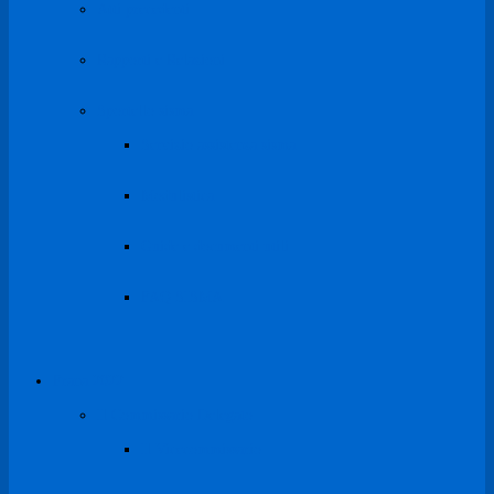
Atti precedenti
Rapporti e Relazioni
Sportello sisma
Servizio assistenza sisma
Modulistica
Guide e documenti utili
FAQ SISMA
Frana 2022
Il Commissario Delegato
Il Vicecommissario