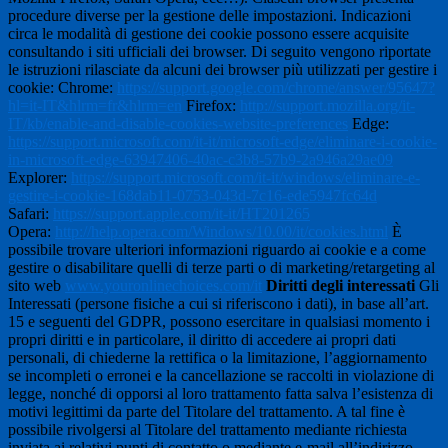
procedure diverse per la gestione delle impostazioni. Indicazioni
circa le modalità di gestione dei cookie possono essere acquisite
consultando i siti ufficiali dei browser.
Di seguito vengono riportate
le istruzioni rilasciate da alcuni dei browser più utilizzati per gestire i
cookie:
Chrome:
https://support.google.com/chrome/answer/95647?
hl=it-IT&hlrm=fr&hlrm=en
Firefox:
http://support.mozilla.org/it-
IT/kb/enable-and-disable-cookies-website-preferences
Edge:
https://support.microsoft.com/it-it/microsoft-edge/eliminare-i-cookie-
in-microsoft-edge-63947406-40ac-c3b8-57b9-2a946a29ae09
Explorer:
https://support.microsoft.com/it-it/windows/eliminare-e-
gestire-i-cookie-168dab11-0753-043d-7c16-ede5947fc64d
Safari:
https://support.apple.com/it-it/HT201265
Opera:
http://help.opera.com/Windows/10.00/it/cookies.html
È
possibile trovare ulteriori informazioni riguardo ai cookie e a come
gestire o disabilitare quelli di terze parti o di marketing/retargeting al
sito web
www.youronlinechoices.com/it
Diritti degli interessati
Gli
Interessati (persone fisiche a cui si riferiscono i dati), in base all’art.
15 e seguenti del GDPR, possono esercitare in qualsiasi momento i
propri diritti e in particolare, il diritto di accedere ai propri dati
personali, di chiederne la rettifica o la limitazione, l’aggiornamento
se incompleti o erronei e la cancellazione se raccolti in violazione di
legge, nonché di opporsi al loro trattamento fatta salva l’esistenza di
motivi legittimi da parte del Titolare del trattamento.
A tal fine è
possibile rivolgersi al Titolare del trattamento mediante richiesta
inviata ai relativi punti di contatto o mediante e-mail all’indirizzo