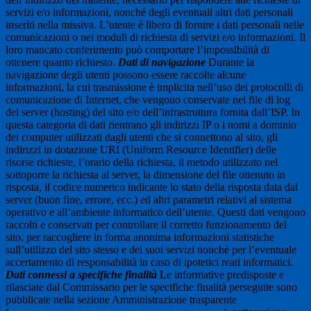
servizi e/o informazioni, nonché degli eventuali altri dati personali
inseriti nella missiva. L’utente è libero di fornire i dati personali nelle
comunicazioni o nei moduli di richiesta di servizi e/o informazioni. Il
loro mancato conferimento può comportare l’impossibilità di
ottenere quanto richiesto.
Dati di navigazione
Durante la
navigazione degli utenti possono essere raccolte alcune
informazioni, la cui trasmissione è implicita nell’uso dei protocolli di
comunicazione di Internet, che vengono conservate nei file di log
del server (hosting) del sito e/o dell’infrastruttura fornita dall’ISP. In
questa categoria di dati rientrano gli indirizzi IP o i nomi a dominio
dei computer utilizzati dagli utenti che si connettono al sito, gli
indirizzi in dotazione URI (Uniform Resource Identifier) delle
risorse richieste, l’orario della richiesta, il metodo utilizzato nel
sottoporre la richiesta al server, la dimensione del file ottenuto in
risposta, il codice numerico indicante lo stato della risposta data dal
server (buon fine, errore, ecc.) ed altri parametri relativi al sistema
operativo e all’ambiente informatico dell’utente. Questi dati vengono
raccolti e conservati per controllare il corretto funzionamento del
sito, per raccogliere in forma anonima informazioni statistiche
sull’utilizzo del sito stesso e dei suoi servizi nonchè per l’eventuale
accertamento di responsabilità in caso di ipotetici reati informatici.
Dati connessi a specifiche finalità
Le informative predisposte e
rilasciate dal Commissario per le specifiche finalità perseguite sono
pubblicate nella sezione Amministrazione trasparente