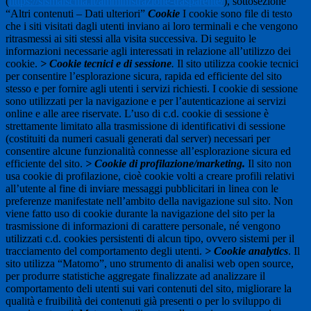
(
https://sismaischia.it/amministrazione-trasparente/
), sottosezione
“Altri contenuti – Dati ulteriori”
Cookie
I cookie sono file di testo
che i siti visitati dagli utenti inviano ai loro terminali e che vengono
ritrasmessi ai siti stessi alla visita successiva. Di seguito le
informazioni necessarie agli interessati in relazione all’utilizzo dei
cookie.
> Cookie tecnici e di sessione
.
Il sito utilizza cookie tecnici
per consentire l’esplorazione sicura, rapida ed efficiente del sito
stesso e per fornire agli utenti i servizi richiesti. I cookie di sessione
sono utilizzati per la navigazione e per l’autenticazione ai servizi
online e alle aree riservate. L’uso di c.d. cookie di sessione è
strettamente limitato alla trasmissione di identificativi di sessione
(costituiti da numeri casuali generati dal server) necessari per
consentire alcune funzionalità connesse all’esplorazione sicura ed
efficiente del sito.
> Cookie di profilazione/marketing.
Il sito non
usa cookie di profilazione, cioè cookie volti a creare profili relativi
all’utente al fine di inviare messaggi pubblicitari in linea con le
preferenze manifestate nell’ambito della navigazione sul sito. Non
viene fatto uso di cookie durante la navigazione del sito per la
trasmissione di informazioni di carattere personale, né vengono
utilizzati c.d. cookies persistenti di alcun tipo, ovvero sistemi per il
tracciamento del comportamento degli utenti.
> Cookie analytics
. Il
sito utilizza “Matomo”, uno strumento di analisi web open source,
per produrre statistiche aggregate finalizzate ad analizzare il
comportamento deli utenti sui vari contenuti del sito, migliorare la
qualità e fruibilità dei contenuti già presenti o per lo sviluppo di