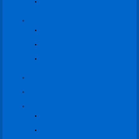
I soggetti attuatori
Normativa
Ordinanze
Normativa nazionale
Decreti
Pareri
Accordi e Protocolli
Atti Dirigenziali
Determine dirigenziali
Direttive dirigenziali