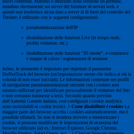
nuovi contenuti. Matomo è utilizzato nella versione on-premise,
installato direttamente sui server del fornitore di servizi web, e
quindi non trasferisce alcun dato a server al di fuori del controllo del
Titolare; è utilizzato con le seguenti configurazioni:
pseudonimizzazione dell'IP
disabilitazione delle funzioni Live (in tempo reale,
profilo visitatore, etc.)
disabilitazione delle funzioni "ID utente", e-commerce
e mappe di calore / registrazioni di sessione
Infine, lo strumento è impostato per rispettare il parametro
DoNotTrack del browser (un'impostazione utente che indica ai siti la
volontà di non esser tracciati).
Le informazioni contenute nei profili
di navigazione pseudoanominizzati ottenute con i cookies non
saranno utilizzate per identificare personalmente il visitatore del Sito
e non verranno trasmesse a terzi. Secondo quanto previsto
dall'Autorità Garante italiana, così configurati i cookie analytics
sono assimilabili ai cookie tecnici.
> Come disabilitare i cookies
La
maggior parte dei browser accetta i cookies automaticamente, ma è
possibile rifiutarli. Se non si desidera ricevere o memorizzare i
cookie, si possono modificare le impostazioni di sicurezza del
browser utilizzato (ad es.: Internet Explorer, Google Chrome,
Mozilla Firefox, Safari Opera, ecc…). Ciascun browser presenta