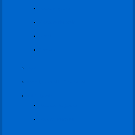
Ordinanze speciali
Normativa Nazionale
Decreti
Circolari
Pareri
Accordi, Protocolli e Convenzioni
Atti Dirigenziali
Determine dirigenziali
Direttive dirigenziali