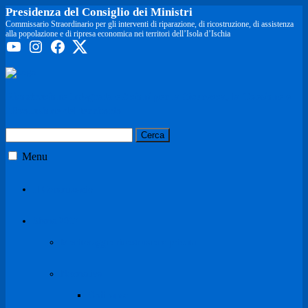
Presidenza del Consiglio dei Ministri
Commissario Straordinario per gli interventi di riparazione, di ricostruzione, di assistenza
alla popolazione e di ripresa economica nei territori dell’Isola d’Ischia
R
icostruzione
In
tegrata e
A
zioni per la
S
icurezza,
la
C
oesione e
l'
E
voluzione del territorio
Ricerca
per:
Menu
Il Commissario
Sisma 2017
Monitoraggio ricostruzione privata
Normativa
Ordinanze