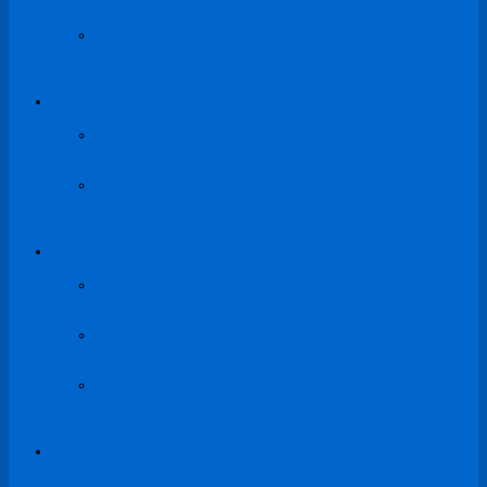
Rapporti e Relazioni
Organizzazione
Struttura
Contatti e Uffici
Area stampa e media
Archivio comunicati
Archivio eventi
Press, Web & Social
Avvisi pubblici