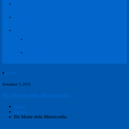
Geoportale Ischia
I.R.M.A.P.
Amministrazione trasparente
Amministrazione trasparente al 31/12/2024
Amministrazione trasparente dal 01/01/2025
●
cantieri
Settembre 5, 2023
Pio Monte della Misericordia
Home
cantieri
Pio Monte della Misericordia