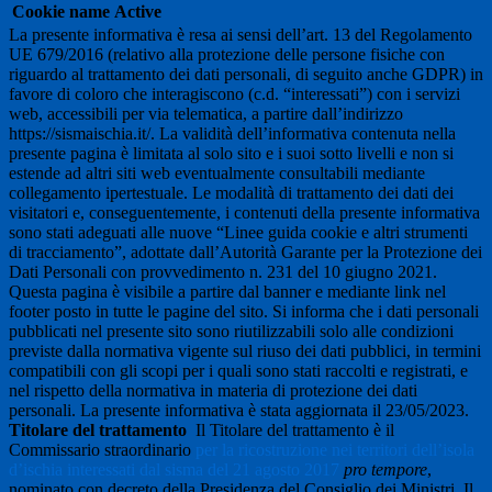
Cookie name
Active
La presente informativa è resa ai sensi dell’art. 13 del Regolamento
UE 679/2016 (relativo alla protezione delle persone fisiche con
riguardo al trattamento dei dati personali, di seguito anche GDPR) in
favore di coloro che interagiscono (c.d. “interessati”) con i servizi
web, accessibili per via telematica, a partire dall’indirizzo
https://sismaischia.it/.
La validità dell’informativa contenuta nella
presente pagina è limitata al solo sito e i suoi sotto livelli e non si
estende ad altri siti web eventualmente consultabili mediante
collegamento ipertestuale.
Le modalità di trattamento dei dati dei
visitatori e, conseguentemente, i contenuti della presente informativa
sono stati adeguati alle nuove “Linee guida cookie e altri strumenti
di tracciamento”, adottate dall’Autorità Garante per la Protezione dei
Dati Personali con provvedimento n. 231 del 10 giugno 2021.
Questa pagina è visibile a partire dal banner e mediante link nel
footer posto in tutte le pagine del sito.
Si informa che i dati personali
pubblicati nel presente sito sono riutilizzabili solo alle condizioni
previste dalla normativa vigente sul riuso dei dati pubblici, in termini
compatibili con gli scopi per i quali sono stati raccolti e registrati, e
nel rispetto della normativa in materia di protezione dei dati
personali.
La presente informativa è stata aggiornata il 23/05/2023.
Titolare del trattamento
Il Titolare del trattamento è il
Commissario straordinario
per la ricostruzione nei territori dell’isola
d’ischia interessati dal sisma del 21 agosto 2017
pro tempore
,
nominato con decreto della Presidenza del Consiglio dei Ministri. Il