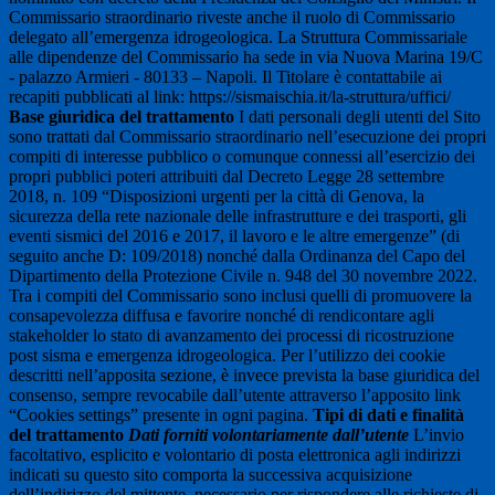
Commissario straordinario riveste anche il ruolo di Commissario
delegato all’emergenza idrogeologica.
La Struttura Commissariale
alle dipendenze del Commissario ha sede in via Nuova Marina 19/C
- palazzo Armieri - 80133 – Napoli.
Il Titolare è contattabile ai
recapiti pubblicati al link: https://sismaischia.it/la-struttura/uffici/
Base giuridica del trattamento
I dati personali degli utenti del Sito
sono trattati dal Commissario straordinario nell’esecuzione dei propri
compiti di interesse pubblico o comunque connessi all’esercizio dei
propri pubblici poteri attribuiti dal Decreto Legge 28 settembre
2018, n. 109 “Disposizioni urgenti per la città di Genova, la
sicurezza della rete nazionale delle infrastrutture e dei trasporti, gli
eventi sismici del 2016 e 2017, il lavoro e le altre emergenze” (di
seguito anche D: 109/2018) nonché dalla Ordinanza del Capo del
Dipartimento della Protezione Civile n. 948 del 30 novembre 2022.
Tra i compiti del Commissario sono inclusi quelli di promuovere la
consapevolezza diffusa e favorire nonché di rendicontare agli
stakeholder lo stato di avanzamento dei processi di ricostruzione
post sisma e emergenza idrogeologica. Per l’utilizzo dei cookie
descritti nell’apposita sezione, è invece prevista la base giuridica del
consenso, sempre revocabile dall’utente attraverso l’apposito link
“Cookies settings” presente in ogni pagina.
Tipi di dati e finalità
del trattamento
Dati forniti volontariamente dall’utente
L’invio
facoltativo, esplicito e volontario di posta elettronica agli indirizzi
indicati su questo sito comporta la successiva acquisizione
dell’indirizzo del mittente, necessario per rispondere alle richieste di